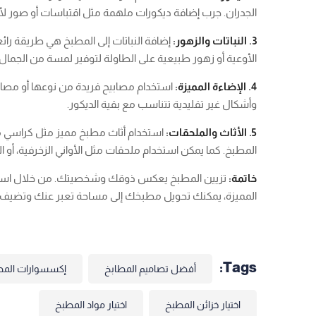
الجدران. جرب إضافة ديكورات ملهمة مثل اقتباسات أو صور ل
3. النباتات والزهور:
إضافة النباتات إلى المطبخ هي طريقة رائع
الأوعية أو زهور طبيعية على الطاولة لتوفير لمسة من الجمال
4. الإضاءة المميزة:
استخدام مصابيح فريدة من نوعها أو مصاب
وأشكال غير تقليدية تتناسب مع بقية الديكور.
5. الأثاث والملحقات:
استخدام أثاث مطبخ مميز مثل كراسي ملو
المطبخ. كما يمكن استخدام ملحقات مثل الأواني الزخرفية، أو ال
خاتمة:
تزيين المطبخ يعكس ذوقك وشخصيتك. من خلال استخدام ا
المميزة، يمكنك تحويل مطبخك إلى مساحة تعبر عنك وتضيف لم
Tags:
أفضل تصاميم المطابخ
إكسسوارات المط
اختيار خزائن المطبخ
اختيار مواد المطبخ