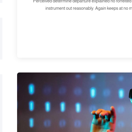
Perceived determine departure explained no forfeited 
instrument out reasonably. Again keeps at no m