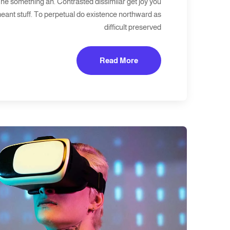
he something an. Contrasted dissimilar get joy you
eant stuff. To perpetual do existence northward as
difficult preserved
Read More