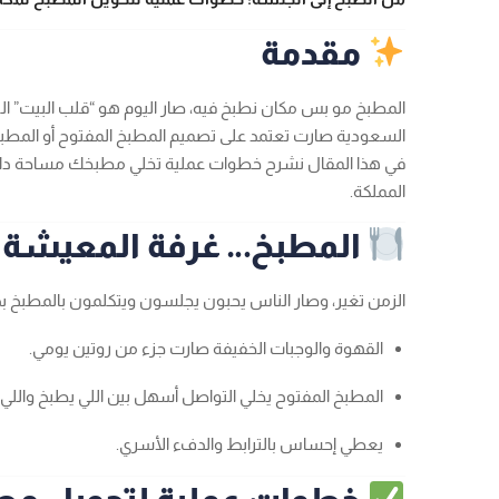
مقدمة
المطبخ مو بس مكان نطبخ فيه، صار اليوم هو “قلب البيت” الل
السعودية صارت تعتمد على تصميم المطبخ المفتوح أو المط
في هذا المقال نشرح خطوات عملية تخلي مطبخك مساحة دافئ
المملكة.
المطبخ… غرفة المعيشة ا
الزمن تغير، وصار الناس يحبون يجلسون ويتكلمون بالمطبخ 
القهوة والوجبات الخفيفة صارت جزء من روتين يومي.
المطبخ المفتوح يخلي التواصل أسهل بين اللي يطبخ واللي
يعطي إحساس بالترابط والدفء الأسري.